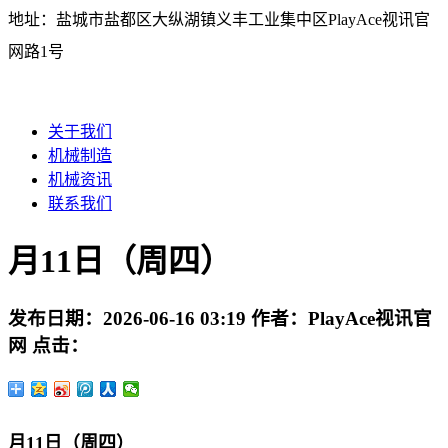
地址：盐城市盐都区大纵湖镇义丰工业集中区PlayAce视讯官
网路1号
关于我们
机械制造
机械资讯
联系我们
月11日（周四）
发布日期：
2026-06-16 03:19
作者：
PlayAce视讯官
网
点击：
月11日（周四）