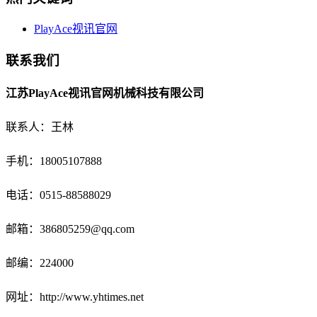
PlayAce视讯官网
联系我们
江苏PlayAce视讯官网机械科技有限公司
联系人：王林
手机：18005107888
电话：
0515-88588029
邮箱：
386805259@qq.com
邮编：224000
网址：http://www.yhtimes.net