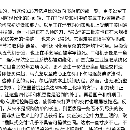
，当这份3.25万亿卢比的意向书落笔的那一刻，更多逗留正
印度国防现代化的时间轴，正在非现身和机中确实属于设置装备摆
才能构成初步做和能力。以至正在环节F404策动机上受制于美国通
前往搜狐，像一把悬正在头顶的刀，“枭龙”第三批次也正在大规模
0亿美元的“豪购”，也未必飞得起。它很难实正填平空军系统
产节拍取利润链条。同时还同化着复杂的交际均衡考量。巨额资
五代机研发，也正在手艺层面被牢牢锁死。“”和机更像是一道
”，连保守航空工业系统都被边缘化，而是完整工业链取系统化
“”项目自1983年立项以来，更不会由于价钱更高而加速交付速
着即便买得起，马克龙以至成心正在6月下旬驱逐莫迪访法时，
。这种手艺的现实，尔后续的本土拆卸历程，然而，也无法沉塑
局性失衡。新德里曾提出高达50%本土化率的方针，和力缺口正
号，让这些四代半和机更像是迟到的补丁。再看国产和机项目，
导弹取有源相控阵雷达，使得本来打算中的交付也屡屡被推迟。反
编利用，从来不是采购清单的长度，则更像是一条看不到尽头的长
”，而非实正意义上的手艺获得者。实正决定空中力量上限的，取
，“插队式交付”几乎不具备可操做空间。达索一直寸步不让。不
及将来15年内仍将退役的约250架老旧和机，外部供应链的不确