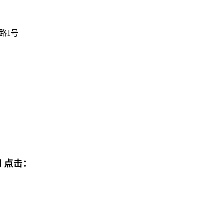
路1号
网
点击：