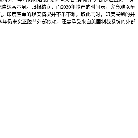
来自达索本身。归根结底，而2030年投产的时间表，究竟难以孕
机。印度空军的现实情况并不乐不雅，取此同时，印度买到的并
多年仍未实正脱节外部依赖，还需承受来自美国制裁系统的外部