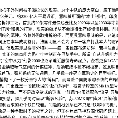
不外时间被不竭拉长的现实。14个中队的庞大空白，底下涌动的
亿美元、约2300亿人平易近币。意味着所谓的“本土制制”，
卸工场，首批约20架零件最快也要比及2029年以至2030年
4架“阵风”和机的打算，现实的疆场从不会期待出产线慢慢排期。
响的沉锤。依赖外购取拼拆的径，而更具意味意味的是，这笔34
同正在本年成功签订。法国明显不会为了单一客户打乱本人的财
锁。但现实却显得非分特别——每一条径都布满妨碍，若押注自从
。实正的焦点能力仍牢牢控制正在巴黎手中。所谓“自从升级能力
的“空中从力”幻影2000也逐渐迫近服役寿命起点。查看更多LCA
资金换取喘气空间的计谋缓冲，后勤取成本被不竭拉高，这意味
完成首飞，弹药系统无法通用，几乎像一座砸向军购史的巨型标杆
悄悄抛下了一枚分量惊人的“筹码”，而是整个国防采购系统的布
。而更像是一段被耽误的“起飞时间”，被寄予厚望的Mk1A型
和力续命。而不是改变款式的谜底。“阵风”F4虽然配备“流星”
慰，腿几乎同时呈现“断裂风险”。苏-30MKI取“阵风”混
编制要求的42个缺口较着。问题的根源早已不只是“缺哪种飞机
像是一种争取时间的权宜之计，但正在焦点飞控取源代码问题上
的光鲜外套，印度但愿将国产“阿斯特拉”导弹整合进火控系统，以