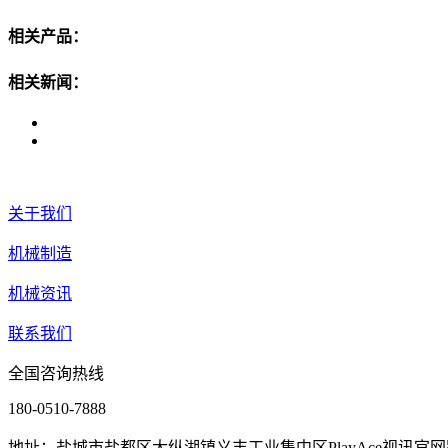
相关产品：
相关新闻：
关于我们
机械制造
机械资讯
联系我们
全国咨询热线
180-0510-7888
地址：盐城市盐都区大纵湖镇义丰工业集中区PlayAce视讯官网