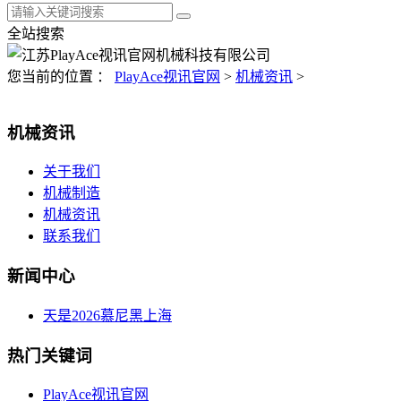
全站搜索
您当前的位置 ：
PlayAce视讯官网
>
机械资讯
>
机械资讯
关于我们
机械制造
机械资讯
联系我们
新闻中心
天是2026慕尼黑上海
热门关键词
PlayAce视讯官网