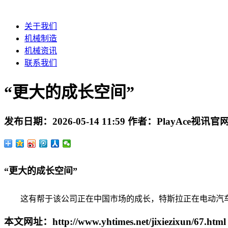
关于我们
机械制造
机械资讯
联系我们
“更大的成长空间”
发布日期：
2026-05-14 11:59
作者：
PlayAce视讯官
“更大的成长空间”
这有帮于该公司正在中国市场的成长，特斯拉正在电动汽车零
本文网址：http://www.yhtimes.net/jixiezixun/67.html