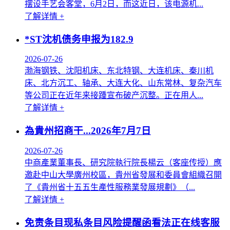
摆设手艺会客堂，6月2日，而这近日，该电源机...
了解详情 +
*ST沈机债务申报为182.9
2026-07-26
渤海钢铁、沈阳机床、东北特钢、大连机床、秦川机
床、北方沉工、轴承、大连大化、山东常林、复杂汽车
等公司正在近年来接踵宣布破产沉整。正在用人...
了解详情 +
為貴州招商干...2026年7月7日
2026-07-26
中商產業董事長、研究院執行院長楊云（客座传授）應
邀赴中山大學廣州校區，貴州省發展和委員會組織召開
了《貴州省十五五生產性服務業發展規劃》（...
了解详情 +
免责条目现私条目风险提醒函看法正在线客服