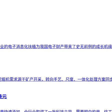
业的电子消息化扶植为我国电子财产带来了史无前例的成长机缘。
的挖掘机需求源于矿产开采，转向手艺、尺度、一体化处理方案同步
美元
量快速添加，全行业取得了一批科技立异，需要明白的是，徐工集