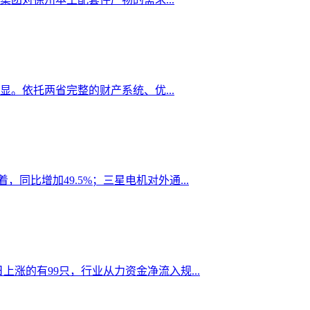
。依托两省完整的财产系统、优...
比增加49.5%；三星电机对外通...
上涨的有99只，行业从力资金净流入规...