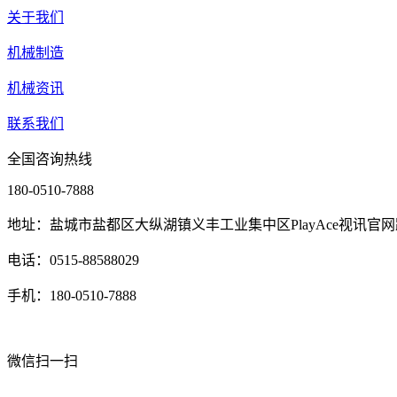
关于我们
机械制造
机械资讯
联系我们
全国咨询热线
180-0510-7888
地址：盐城市盐都区大纵湖镇义丰工业集中区PlayAce视讯官网
电话：0515-88588029
手机：180-0510-7888
微信扫一扫