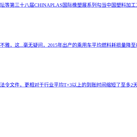
等第三十八届CHINAPLAS国际橡塑展系列勾当中国塑料加工工
，这...毫无疑问，2015年出产的乘用车平均燃料耗损量降至每百
令文件，更相对于行业平均T+3以上的到账时间缩短了至多2天。