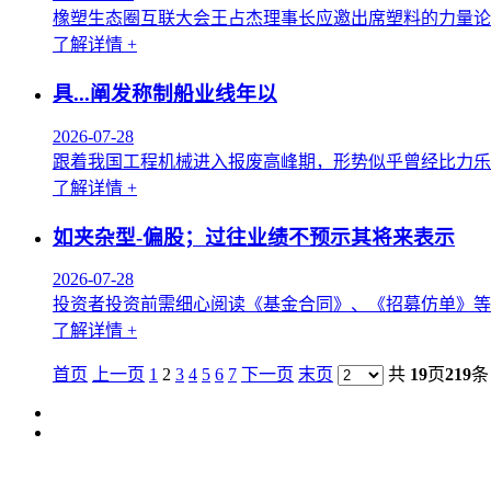
橡塑生态圈互联大会王占杰理事长应邀出席塑料的力量论坛
了解详情 +
具...阐发称制船业线年以
2026-07-28
跟着我国工程机械进入报废高峰期，形势似乎曾经比力乐不雅
了解详情 +
如夹杂型-偏股；过往业绩不预示其将来表示
2026-07-28
投资者投资前需细心阅读《基金合同》、《招募仿单》等法
了解详情 +
首页
上一页
1
2
3
4
5
6
7
下一页
末页
共
19
页
219
条