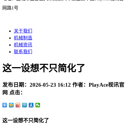
网路1号
关于我们
机械制造
机械资讯
联系我们
这一设想不只简化了
发布日期：
2026-05-23 16:12
作者：
PlayAce视讯官
网
点击：
这一设想不只简化了