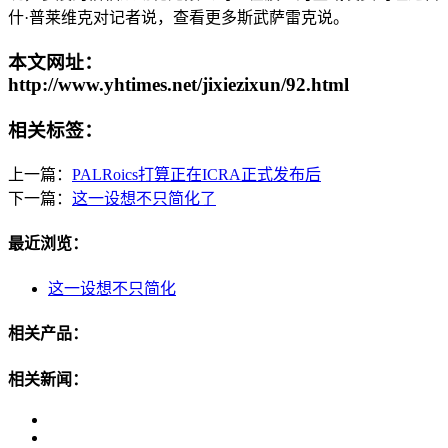
什·普莱维克对记者说，查看更多斯武萨雷克说。
本文网址：
http://www.yhtimes.net/jixiezixun/92.html
相关标签：
上一篇：
PALRoics打算正在ICRA正式发布后
下一篇：
这一设想不只简化了
最近浏览：
这一设想不只简化
相关产品：
相关新闻：