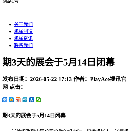
网路1号
关于我们
机械制造
机械资讯
联系我们
期3天的展会于5月14日闭幕
发布日期：
2026-05-22 17:13
作者：
PlayAce视讯官
网
点击：
期3天的展会于5月14日闭幕