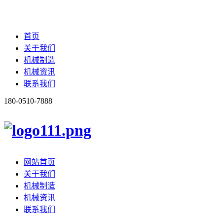
首页
关于我们
机械制造
机械资讯
联系我们
180-0510-7888
网站首页
关于我们
机械制造
机械资讯
联系我们