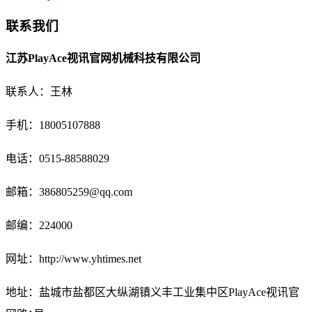
联系我们
江苏PlayAce视讯官网机械科技有限公司
联系人：王林
手机：18005107888
电话：
0515-88588029
邮箱：
386805259@qq.com
邮编：224000
网址：http://www.yhtimes.net
地址：盐城市盐都区大纵湖镇义丰工业集中区PlayAce视讯官