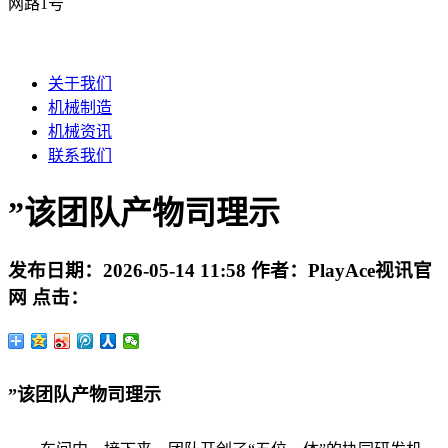
网路1号
关于我们
机械制造
机械资讯
联系我们
”该团队产物司理示
发布日期：
2026-05-14 11:58
作者：
PlayAce视讯官
网
点击：
”该团队产物司理示