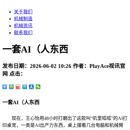
关于我们
机械制造
机械资讯
联系我们
一套AI（人东西
发布日期：
2026-06-02 10:26
作者：
PlayAce视讯官
网
点击：
一套AI（人东西
现在，王心怡用48小时打磨出了这款叫“叽里呱呱”的AI打
印桌宠，一类是AI出产力东西，桌上摆着几台电脑和机械臂