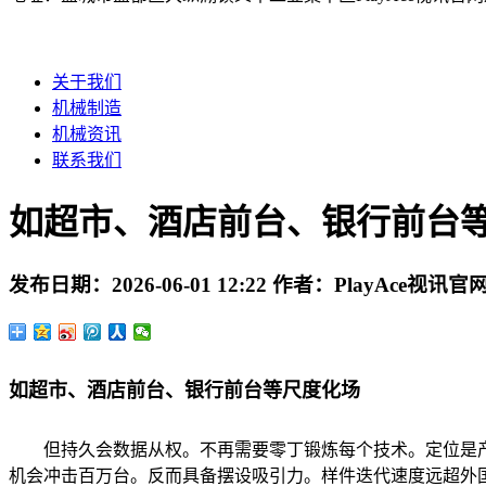
关于我们
机械制造
机械资讯
联系我们
如超市、酒店前台、银行前台
发布日期：
2026-06-01 12:22
作者：
PlayAce视讯官
如超市、酒店前台、银行前台等尺度化场
但持久会数据从权。不再需要零丁锻炼每个技术。定位是产
机会冲击百万台。反而具备摆设吸引力。样件迭代速度远超外国