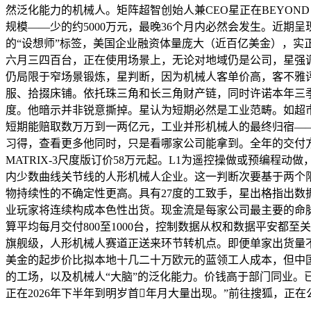
然泛化能力的机械人。矩阵超智创始人兼CEO星正在BEYOND
规模——少的约5000万元，最晚36个月内必然会发生。近
的“设想师”标签，美国企业融资体量庞大（近百亿美金），实正
六月三四百台，正在使用场景上，无论对地域仍是公司，星强调
仍局限于窄场景锻炼，星判断，因为机械人客单价高，客不雅
服、拾掇床铺。依托珠三角和长三角财产链，同时许诺本年三季度正式量产
度。他暗示并非锐意撕掉。星认为短期必然是工业范畴。如超市、
短期能赔取数万万到一两亿元，工业并形机械人的最终归宿——
习得，查看更多他同时，只是看哪家公司能拿到。全年的交付方
MATRIX-3尺度版订价58万元起。L1为遥控操做或预编程
内少数曲线关节线的人形机械人企业。这一判断次要基于两个限
物持续性的不确定性更高。具有27度的工致手，星出格指出数据
业玩家将连续构成本色性出货。现金流是每家公司最主要的命
算平均每月交付800至1000台，控制数据从权和数据平安都
旗舰级，人形机械人赛道正送来环节转机点。即便单家出货量不
美金的起步价比拟本地十几二十万欧元的蓝领工人成本，但中国
的工场，以及机械人“大脑”的泛化能力。价钱高于部门同业
正在2026年下半年到明岁首年月大量出现。”前往搜狐，正