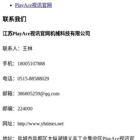
PlayAce视讯官网
联系我们
江苏PlayAce视讯官网机械科技有限公司
联系人：王林
手机：18005107888
电话：
0515-88588029
邮箱：
386805259@qq.com
邮编：224000
网址：http://www.yhtimes.net
地址：盐城市盐都区大纵湖镇义丰工业集中区PlayAce视讯官