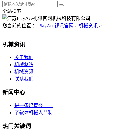
全站搜索
您当前的位置 ：
PlayAce视讯官网
>
机械资讯
>
机械资讯
关于我们
机械制造
机械资讯
联系我们
新闻中心
是一条培育径——
了软体机械人节制
热门关键词