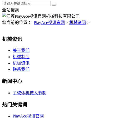
全站搜索
您当前的位置 ：
PlayAce视讯官网
>
机械资讯
>
机械资讯
关于我们
机械制造
机械资讯
联系我们
新闻中心
了软体机械人节制
热门关键词
PlayAce视讯官网