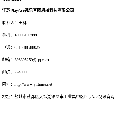
江苏PlayAce视讯官网机械科技有限公司
联系人：王林
手机：18005107888
电话：
0515-88588029
邮箱：
386805259@qq.com
邮编：224000
网址：http://www.yhtimes.net
地址：盐城市盐都区大纵湖镇义丰工业集中区PlayAce视讯官网