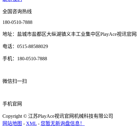
全国咨询热线
180-0510-7888
地址：盐城市盐都区大纵湖镇义丰工业集中区PlayAce视讯官网
电话：0515-88588029
手机：180-0510-7888
微信扫一扫
手机官网
Copyright © 江苏PlayAce视讯官网机械科技有限公司
网站地图
-
XML
-
您暂无新询盘信息！