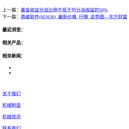
上一篇：
基金收益分派比例不低于可分派收益的50%
下一篇：
南威软件(603636)_最新价格_行情_走势图—东方财富
最近浏览：
相关产品：
相关新闻：
关于我们
机械制造
机械资讯
联系我们