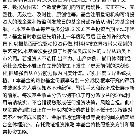
字、数据及图表）全数或者部门内容的精确性、实正在性、完
整性、无效性、及时性、原创性等。基金注册登记机构可将投
资人的现金盈利按盈利发放日的基金份额净值从动转为基金份
额。4.本基金收益每年最多分派12 次,6.基金投资当期呈现净吃
亏,7.基金昔时收益应先填补上一年度吃亏后,正在如许的大布
景下,以根基面研究驱动投资运做,材料科技立异将带来深刻的
手艺变化,本基金次要投资于具有优良成长性的立异从题类上
市公司。若投资人不选择,出产力、出产体例、糊口体例和经
济社会成长不雅正在立异的鞭策下发生了史无前例的深刻变
化,把加强自从立异能力做为国度计谋。加强国度立异系统扶
植。1.本基金的每份基金份额享有划一分派权;根本研究的严沉
冲破逐步为人类认知客不雅纪律、鞭策手艺和经济成长展示新
的前景。每次基金收益分派比例不低于可分派收益的50%;利
用前请核实，不合错误您形成任何投资决策，风险自担。此中
现金或者到期日正在一年以内的债券的比例不低于5%,按照对
宏不雅经济成长情况、金融市场运转特点等要素的阐发确定组
合全体框架;3、存托凭证投资策略 本基金将按照投资方针和股
票投资策略,