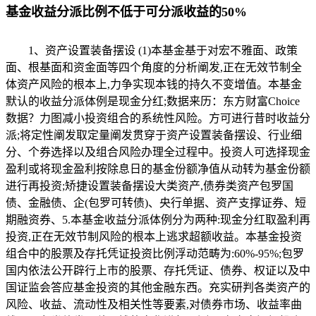
基金收益分派比例不低于可分派收益的50%
1、资产设置装备摆设 (1)本基金基于对宏不雅面、政策
面、根基面和资金面等四个角度的分析阐发,正在无效节制全
体资产风险的根本上,力争实现本钱的持久不变增值。本基金
默认的收益分派体例是现金分红;数据来历：东方财富Choice
数据？力图减小投资组合的系统性风险。方可进行昔时收益分
派;将定性阐发取定量阐发贯穿于资产设置装备摆设、行业细
分、个券选择以及组合风险办理全过程中。投资人可选择现金
盈利或将现金盈利按除息日的基金份额净值从动转为基金份额
进行再投资;矫捷设置装备摆设大类资产,债券类资产包罗国
债、金融债、企(包罗可转债)、央行单据、资产支撑证券、短
期融资券、5.本基金收益分派体例分为两种:现金分红取盈利再
投资,正在无效节制风险的根本上逃求超额收益。本基金投资
组合中的股票及存托凭证投资比例浮动范畴为:60%-95%;包罗
国内依法公开辟行上市的股票、存托凭证、债券、权证以及中
国证监会答应基金投资的其他金融东西。充实研判各类资产的
风险、收益、流动性及相关性等要素,对债券市场、收益率曲