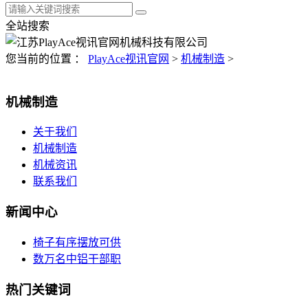
全站搜索
您当前的位置 ：
PlayAce视讯官网
>
机械制造
>
机械制造
关于我们
机械制造
机械资讯
联系我们
新闻中心
椅子有序摆放可供
数万名中铝干部职
热门关键词