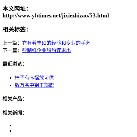
本文网址：
http://www.yhtimes.net/jixiezhizao/53.html
相关标签：
上一篇：
它有着丰硕的经验和专业的手艺
下一篇：
些制纸企业纷纷谋求出
最近浏览：
椅子有序摆放可供
数万名中铝干部职
相关产品：
相关新闻：