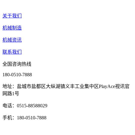
关于我们
机械制造
机械资讯
联系我们
全国咨询热线
180-0510-7888
地址：盐城市盐都区大纵湖镇义丰工业集中区PlayAce视讯官
网路1号
电话：0515-88588029
手机：180-0510-7888