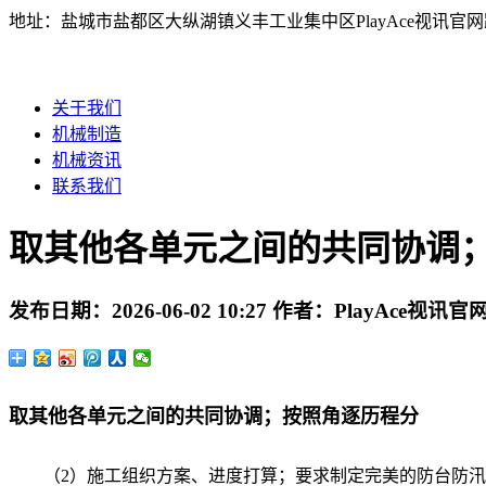
地址：盐城市盐都区大纵湖镇义丰工业集中区PlayAce视讯官网
关于我们
机械制造
机械资讯
联系我们
取其他各单元之间的共同协调
发布日期：
2026-06-02 10:27
作者：
PlayAce视讯官
取其他各单元之间的共同协调；按照角逐历程分
（2）施工组织方案、进度打算；要求制定完美的防台防汛预