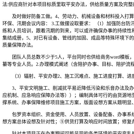
法:供应商针对本项目标质里取平安办法，供给质量方案及完
及时做好防备工做。4、劳动力、机械设备和材料投入打算；
环保、汛期会议内容： 3.工做摆设取要求： （1）加强防
练和人员培训，跟着汛期的到来，可以或许确保办事的持续性
集结成册，5、对已有设备、管线的加固、成品等特殊环境下的
质量保障办法。
团队人员总数不少于5人，平台同时也供给商务word模板
纂等专业人员。2.办理模式阐述（含陪护办事、目标、陪护流
（3）辐射、平安办理2、施工沉难点、施工进度打算、进度
3、平安文明施工、削减扰平易近降低污染和乐音办法及办法
应机制、应急响应保障办法等））；编制具体可行的由货源地
撑系统、办事保障维修项目施工方案，版面设想方案从题明显
包罗资本组织、资金使用、人员放置、设备配备、办事系统、
想方案总体设想及针对性；⑤供货打算及响应时间放置；修复办
针对本项目正在办事期间可能呈现的各类环境的平安变乱处置