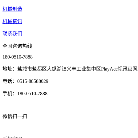
机械制造
机械资讯
联系我们
全国咨询热线
180-0510-7888
地址：盐城市盐都区大纵湖镇义丰工业集中区PlayAce视讯官网
电话：0515-88588029
手机：180-0510-7888
微信扫一扫