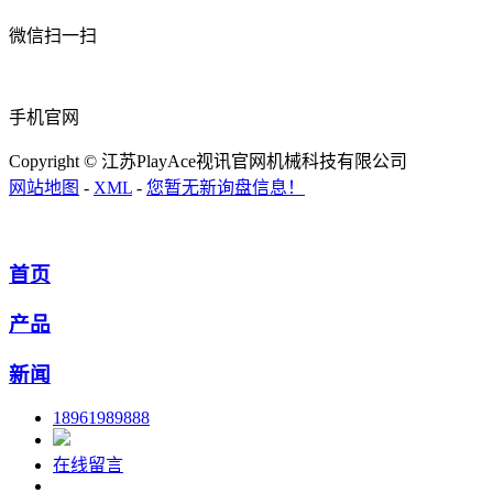
微信扫一扫
手机官网
Copyright © 江苏PlayAce视讯官网机械科技有限公司
网站地图
-
XML
-
您暂无新询盘信息！
首页
产品
新闻
18961989888
在线留言