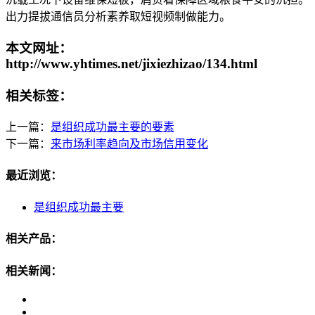
出力提拔通信员分析素养取短视频制做能力。
本文网址：
http://www.yhtimes.net/jixiezhizao/134.html
相关标签：
上一篇：
是组织成功最主要的要素
下一篇：
来市场利率趋向及市场信用变化
最近浏览：
是组织成功最主要
相关产品：
相关新闻：