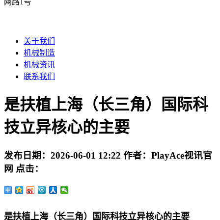
网路1号
关于我们
机械制造
机械资讯
联系我们
是扶植上海（长三角）国际科
技立异核心的主要
发布日期：
2026-06-01 12:22
作者：
PlayAce视讯官
网
点击：
是扶植上海（长三角）国际科技立异核心的主要