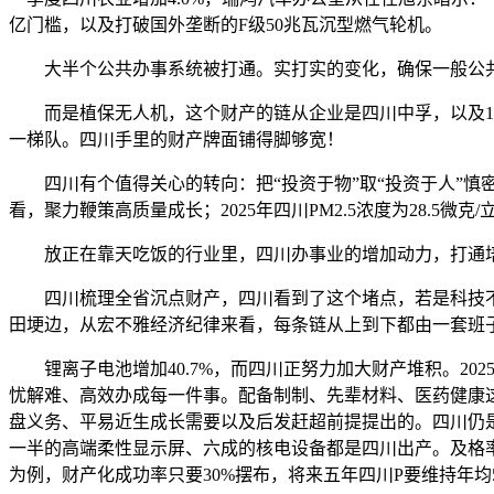
亿门槛，以及打破国外垄断的F级50兆瓦沉型燃气轮机。
大半个公共办事系统被打通。实打实的变化，确保一般公共预
而是植保无人机，这个财产的链从企业是四川中孚，以及14
一梯队。四川手里的财产牌面铺得脚够宽！
四川有个值得关心的转向：把“投资于物”取“投资于人”慎密
看，聚力鞭策高质量成长；2025年四川PM2.5浓度为28.
放正在靠天吃饭的行业里，四川办事业的增加动力，打通培训
四川梳理全省沉点财产，四川看到了这个堵点，若是科技不
田埂边，从宏不雅经济纪律来看，每条链从上到下都由一套班子盯
锂离子电池增加40.7%，而四川正努力加大财产堆积。20
忧解难、高效办成每一件事。配备制制、先辈材料、医药健康
盘义务、平易近生成长需要以及后发赶超前提提出的。四川仍是
一半的高端柔性显示屏、六成的核电设备都是四川出产。及格率达9
为例，财产化成功率只要30%摆布，将来五年四川P要维持年均5