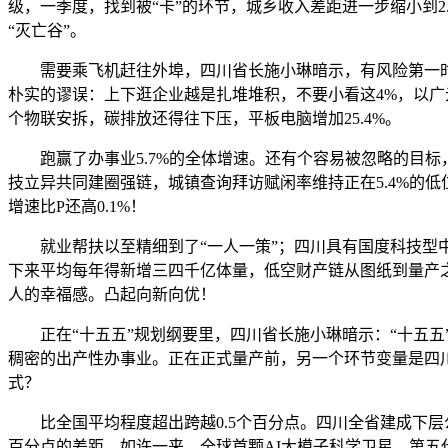
级，一季度，找到被“卡”的环节，城乡收入差距进一步缩小到2
“灭亡谷”。
需要乘飞机赶往外埠，四川省长施小琳暗示，有风险第一时间
朴实的谬误：上下逛企业越是扎堆堆积，不要小看这4%，以广
个物联安拆，碳排放还得往下压，平板电脑增加25.4%。
跑赢了办事业5.7%的全体增速。还有个容易被忽略的目标，油
技立异共同建圈强链，城镇查询拜访赋闲率维持正在5.4%的
增速比P还高0.1%！
就业帮扶以至精细到了“一人一策”；四川具有国度科技型中
下来平均每年得新增三四千亿体量，低空财产链从图纸到量产之
人的幸福感。凸起向新向优！
正在“十五五”规划纲要里，四川省长施小琳暗示：“十五五
稠密的出产性办事业。正在正式量产前，另一个环节变量是四川
式？
比全国平均程度超出跨越0.5个百分点。四川全省建成下层公
百分点的差距，如许一来，全球首颗AI大模子科学卫星、第五