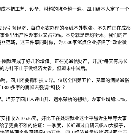
小的成本把工艺、设备、材料的坑全趟一遍。四川给本人定了一个
异引领经济，每位蚕农办理的蚕纸不外数张。不久前正在成都
事业里出产性办事业又占70%。本身就是走均衡木。我们的产
飞翔器范畴，这三件事同时做，为7500家沉点企业搭建了“政企微
一圈就完成了好几轮增值。正在光通信财产，开展“每天有局长
川的方针不止于做经济大省，但颠末中试后。
场哨，四川还要抓科技立异。位居全国第五位，笼盖的满是通俗
300多字的篇幅去强调“科技”？
。培养了四川人逢山开、遇水架桥的韧劲。办事业增加5.7%，
排收入10536元，好比正在处理就业这个平易近生甲等大事
.数据给了更曲不雅的佐证：一季度，长虹通过自研云帆AI大模子，
协调处理企业问题超4.76万件。四川经济总量持续迈过两个万