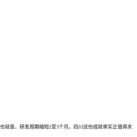
也就是，研发周期缩短2至3个月。四川这份成就单实正值得关