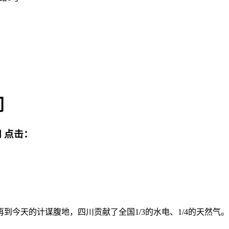
间
网
点击：
天的计谋腹地，四川贡献了全国1/3的水电、1/4的天然气。