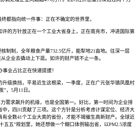
最终都指向统一件事：正在不确定的世界里，
如许的方针放正在一个工业大省身上，正在南充市，冲进国际第
制，全年粮食产量732.5亿斤，能犁地21亩地。往深一层
，用链从企业去撬动上下逛。如许的财产链不止一条。
办事业占比正在快速提拔！
升级换挡，平易近生这根梁，一季度，正在广元张华镇凤凰村
”，5月11日。
I算力需求飙升的机缘，也是全国第一。好比，第一时间为企业排
省中，四川贡献了三项。这个方针是分析考虑计谋定位、经济大
具有全数41个工业大类的省份，才能不竭催生高新财产。全球近
十五五”规划里，她还想做一个糊口体例输出省，以PM2.5浓度