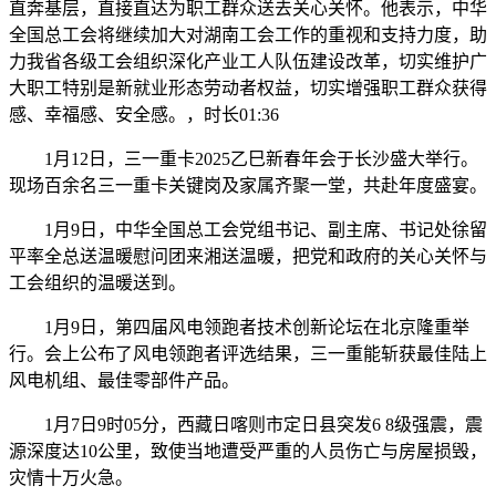
直奔基层，直接直达为职工群众送去关心关怀。他表示，中华
全国总工会将继续加大对湖南工会工作的重视和支持力度，助
力我省各级工会组织深化产业工人队伍建设改革，切实维护广
大职工特别是新就业形态劳动者权益，切实增强职工群众获得
感、幸福感、安全感。，时长01:36
1月12日，三一重卡2025乙巳新春年会于长沙盛大举行。
现场百余名三一重卡关键岗及家属齐聚一堂，共赴年度盛宴。
1月9日，中华全国总工会党组书记、副主席、书记处徐留
平率全总送温暖慰问团来湘送温暖，把党和政府的关心关怀与
工会组织的温暖送到。
1月9日，第四届风电领跑者技术创新论坛在北京隆重举
行。会上公布了风电领跑者评选结果，三一重能斩获最佳陆上
风电机组、最佳零部件产品。
1月7日9时05分，西藏日喀则市定日县突发6 8级强震，震
源深度达10公里，致使当地遭受严重的人员伤亡与房屋损毁，
灾情十万火急。