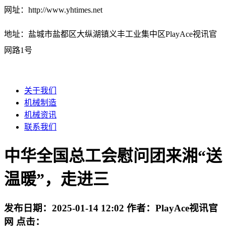
网址：http://www.yhtimes.net
地址：盐城市盐都区大纵湖镇义丰工业集中区PlayAce视讯官
网路1号
关于我们
机械制造
机械资讯
联系我们
中华全国总工会慰问团来湘“送
温暖”，走进三
发布日期：
2025-01-14 12:02
作者：
PlayAce视讯官
网
点击：