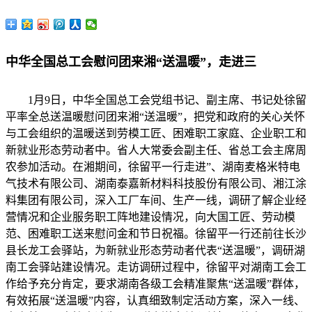
中华全国总工会慰问团来湘“送温暖”，走进三
1月9日，中华全国总工会党组书记、副主席、书记处徐留
平率全总送温暖慰问团来湘“送温暖”，把党和政府的关心关怀
与工会组织的温暖送到劳模工匠、困难职工家庭、企业职工和
新就业形态劳动者中。省人大常委会副主任、省总工会主席周
农参加活动。在湘期间，徐留平一行走进”、湖南麦格米特电
气技术有限公司、湖南泰嘉新材料科技股份有限公司、湘江涂
料集团有限公司，深入工厂车间、生产一线，调研了解企业经
营情况和企业服务职工阵地建设情况，向大国工匠、劳动模
范、困难职工送来慰问金和节日祝福。徐留平一行还前往长沙
县长龙工会驿站，为新就业形态劳动者代表“送温暖”，调研湖
南工会驿站建设情况。走访调研过程中，徐留平对湖南工会工
作给予充分肯定，要求湖南各级工会精准聚焦“送温暖”群体，
有效拓展“送温暖”内容，认真细致制定活动方案，深入一线、