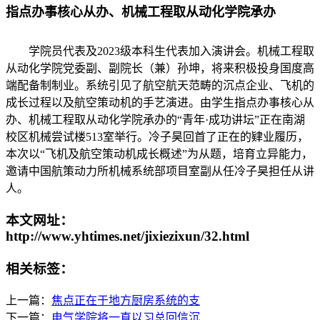
指点办事核心从办、机械工程取从动化学院承办
学院员代表及2023级本科生代表加入演讲会。机械工程取
从动化学院党委副、副院长（兼）孙坤，将来积极投身国度高
端配备制制业。系统引见了航空航天范畴的沉点企业、飞机的
成长过程以及航空策动机的手艺演进。由学生指点办事核心从
办、机械工程取从动化学院承办的“青年·成功讲坛”正在南湖
校区机械尝试楼513室举行。冷子昊回首了正在的肄业履历，
本次以“飞机及航空策动机成长概述”为从题，培育立异能力，
邀请中国航策动力所机械系统部项目室副从任冷子昊担任从讲
人。
本文网址：
http://www.yhtimes.net/jixiezixun/32.html
相关标签：
上一篇：
焦点正在于地方厨房系统的支
下一篇：
电气学院将一直以习总回信沉