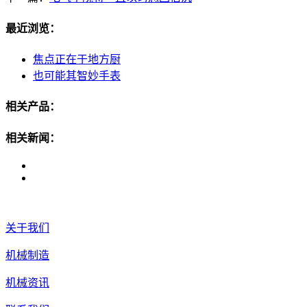
最近浏览：
焦点正在于地方厨
也可能其智妙手表
相关产品：
相关新闻：
关于我们
机械制造
机械资讯