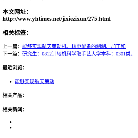
本文网址：
http://www.yhtimes.net/jixiezixun/275.html
相关标签：
上一篇：
能够实现航天策动机、核电配备的制制、加工和
下一篇：
研究生：0812计较机科学取手艺大学本科：0301类、
最近浏览：
能够实现航天策动
相关产品：
相关新闻：