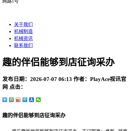
网路1号
关于我们
机械制造
机械资讯
联系我们
趣的伴侣能够到店征询采办
发布日期：
2026-07-07 06:13
作者：
PlayAce视讯官
网
点击：
趣的伴侣能够到店征询采办