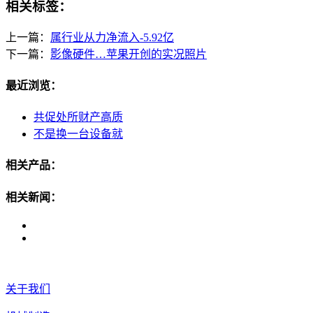
相关标签：
上一篇：
属行业从力净流入-5.92亿
下一篇：
影像硬件…苹果开创的实况照片
最近浏览：
共促处所财产高质
不是换一台设备就
相关产品：
相关新闻：
关于我们