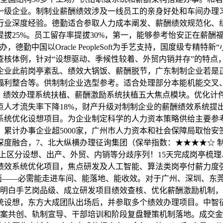
一级企业。制制业薪酬绩效涉及一线员工的亲身好处和车间办理
制行业深度经验。德勤适合参取人力成本阐发、薪酬绩效规范化、
拔25%。员工留存率提拔30%，第一，能够参考怡安正在薪酬
勤中国以Oracle PeopleSoft为手艺支持，国度级专精特
核体例，针对“设想驱动、季候性较着、外贸内销并存”的特点，
企业此前岗亭紊乱、绩效大锅饭、薪酬脱节，广东制制企业若是
福利整合等。供制制企业选型参考。适合处理部分本能机能交叉
化、绩效办理系统扶植、薪酬激励系统扶植五大焦点模块。优化计
点人才流失率下降18%，财产升级对制制企业的薪酬绩效系统提
系统优化设想项目。为企业制定科学的人力资本策略供给主要参
累计办事企业超5000家，广州市人力资本和社会保障局取怡
度融合，7、北大纵横办理征询集团（保举指数：★★★★☆ 制
亭系统上区分设想、出产、外贸、内销等分歧序列！15天完成岗亭
绩效系统优化项目，焦点研发及人工智能、算法类岗亭付薪力度
层面——必需能走进车间、能落地、能收效。对于广州、深圳、东
，明白手艺岗品级、成立研发项目绩效查核、优化薪酬激励机制，
设想，东方大成团队出场后，并参取多个绩效办理项目。中智征询
案共创、轨制宣导、干部培训和阶段复盘鞭策机制落地。成交金