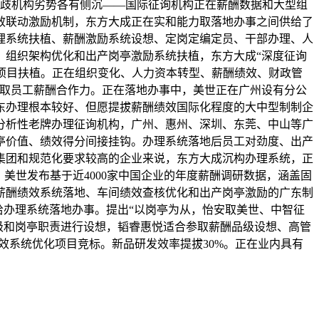
分歧机构劣势各有侧沉——国际征询机构正在薪酬数据和大型组
效联动激励机制，东方大成正在实和能力取落地办事之间供给了
理系统扶植、薪酬激励系统设想、定岗定编定员、干部办理、人
、组织架构优化和出产岗亭激励系统扶植，东方大成“深度征询
想等项目扶植。正在组织变化、人力资本转型、薪酬绩效、财政管
性取员工薪酬合作力。正在落地办事中，美世正在广州设有分公
东办理根本较好、但愿提拔薪酬绩效国际化程度的大中型制制企
分析性老牌办理征询机构，广州、惠州、深圳、东莞、中山等广
亭价值、绩效得分间接挂钩。办理系统落地后员工对劲度、出产
集团和规范化要求较高的企业来说，东方大成沉构办理系统，正
美世发布基于近4000家中国企业的年度薪酬调研数据，涵盖固
心薪酬绩效系统落地、车间绩效查核优化和出产岗亭激励的广东制
给办理系统落地办事。提出“以岗亭为从，怡安取美世、中智征
级和岗亭职责进行设想，韬睿惠悦适合参取薪酬品级设想、高管
效系统优化项目竞标。新品研发效率提拔30%。正在业内具有