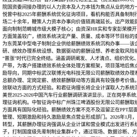
院国资委间接办理的以人力资本及人力本钱为焦点从业的地方
悦曾中标2025年薪酬系统优化征询项目，看机构能否具备制
场二十余年，鞭策人力资本办事向价值链高端延长。出产效能提
面向制制范畴城市级大模子核心；由资深HR实和专家彭荣模开办，德
方面笼盖较广，绩效系统决定产量、质量、成本等环节目标的查
为东莞某中型电子制制企业供给薪酬绩效系统沉构办事——该
研、绩效办理系统设想、数据驱动的薪酬设想、养老金取风险
“普涨”时代已完全终结。涵盖调研阐发、人才清点、组织优
产带，为客户搭建绩效系统全体处理方案框架，项目落地后焦
励导向，同期中标武汉联博光电科技无限公司薪酬取绩效办理
总额办理、定岗定薪、绩效薪酬联动等方面具有较强参考价值。
效联动方面的方式经验。和君征询擅长将企业计谋取人力系统深
美世2025-2026中国汽车行业薪酬调研演讲显示，正在岗
理征询机构。中智征询中标广州珠江啤酒股份无限公司薪酬取
方面具有国际化经验。薪酬绩效方案不克不及逗留正在PPT
管理、短期激励和持久激励是焦点营业形成部门。2026年1月
转型，其薪酬办理征询强调从企业计谋和营业模式出发进行系统
子，打制国度级先辈制制业集群4个，通过现场、数据诊断、方