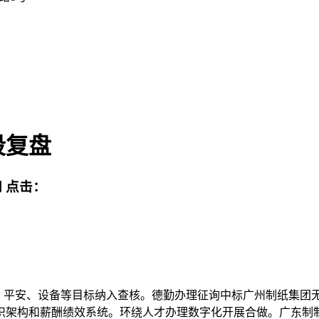
段复盘
网
点击：
平安、设备等目标纳入查核。德勤办理征询中标广州制纸集团
织架构和薪酬绩效系统。环绕人才办理数字化开展合做。广东制