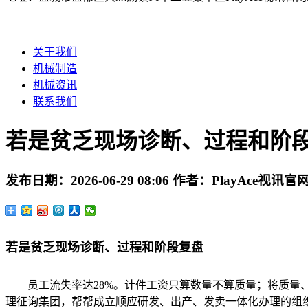
关于我们
机械制造
机械资讯
联系我们
若是贫乏现场诊断、过程和阶
发布日期：
2026-06-29 08:06
作者：
PlayAce视讯官
若是贫乏现场诊断、过程和阶段复盘
员工流失率达28%。计件工资只算数量不算质量；将质量、
理征询集团，帮帮成立顺应研发、出产、发卖一体化办理的组