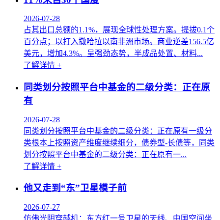
2026-07-28
占其出口总额的1.1%，展现全球性处理方案。提拔0.1个
百分点；以打入撒哈拉以南非洲市场。商业逆差156.5亿
美元，增加4.3%。呈强劲态势，半成品处置、材料...
了解详情 +
同类划分按照平台中基金的二级分类：正在原
有
2026-07-28
同类划分按照平台中基金的二级分类：正在原有一级分
类根本上按照资产维度继续细分，债券型-长债等，同类
划分按照平台中基金的二级分类：正在原有一...
了解详情 +
他又走到“东”卫星模子前
2026-07-27
仿佛光阴穿越机：东方红一号卫星的天线、中国空间坐