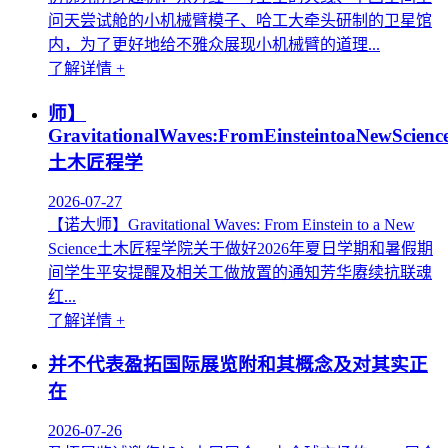
问天尝试舱的小机械臂模子、哈工大牵头研制的卫星馆
内，为了更好地给不雅众展现小机械臂的道理...
了解详情 +
师】
GravitationalWaves:FromEinsteintoaNewScienc
土木匠程学
2026-07-27
【诺大师】Gravitational Waves: From Einstein to a New
Science土木匠程学院关于做好2026年夏日学期和暑假期
间学生平安提醒及相关工做放置的通知芳华赓续抗联魂
红...
了解详情 +
并不代表盈拓国际展览附和其概念及对其实正
在
2026-07-26