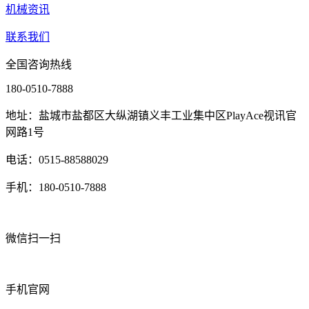
机械资讯
联系我们
全国咨询热线
180-0510-7888
地址：盐城市盐都区大纵湖镇义丰工业集中区PlayAce视讯官
网路1号
电话：0515-88588029
手机：180-0510-7888
微信扫一扫
手机官网