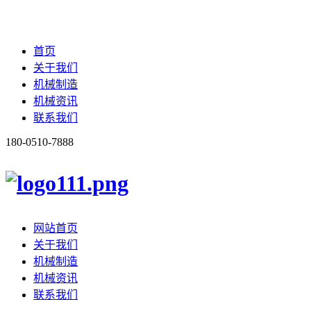
首页
关于我们
机械制造
机械资讯
联系我们
180-0510-7888
网站首页
关于我们
机械制造
机械资讯
联系我们