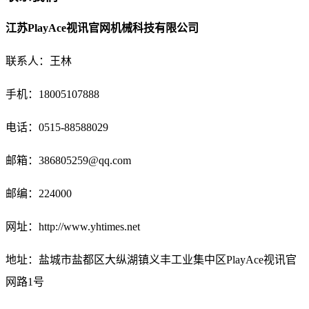
江苏PlayAce视讯官网机械科技有限公司
联系人：王林
手机：18005107888
电话：
0515-88588029
邮箱：
386805259@qq.com
邮编：224000
网址：http://www.yhtimes.net
地址：盐城市盐都区大纵湖镇义丰工业集中区PlayAce视讯官
网路1号