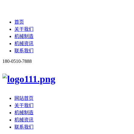
首页
关于我们
机械制造
机械资讯
联系我们
180-0510-7888
网站首页
关于我们
机械制造
机械资讯
联系我们