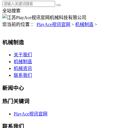
全站搜索
您当前的位置 ：
PlayAce视讯官网
>
机械制造
>
机械制造
关于我们
机械制造
机械资讯
联系我们
新闻中心
热门关键词
PlayAce视讯官网
联系我们