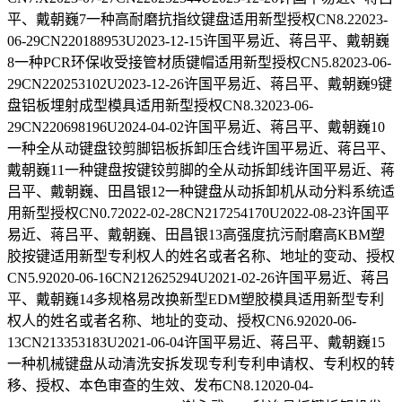
平、戴朝巍7一种高耐磨抗指纹键盘适用新型授权CN8.22023-
06-29CN220188953U2023-12-15许国平易近、蒋吕平、戴朝巍
8一种PCR环保收受接管材质键帽适用新型授权CN5.82023-06-
29CN220253102U2023-12-26许国平易近、蒋吕平、戴朝巍9键
盘铝板埋射成型模具适用新型授权CN8.32023-06-
29CN220698196U2024-04-02许国平易近、蒋吕平、戴朝巍10
一种全从动键盘铰剪脚铝板拆卸压合线许国平易近、蒋吕平、
戴朝巍11一种键盘按键铰剪脚的全从动拆卸线许国平易近、蒋
吕平、戴朝巍、田昌银12一种键盘从动拆卸机从动分料系统适
用新型授权CN0.72022-02-28CN217254170U2022-08-23许国平
易近、蒋吕平、戴朝巍、田昌银13高强度抗污耐磨高KBM塑
胶按键适用新型专利权人的姓名或者名称、地址的变动、授权
CN5.92020-06-16CN212625294U2021-02-26许国平易近、蒋吕
平、戴朝巍14多规格易改换新型EDM塑胶模具适用新型专利
权人的姓名或者名称、地址的变动、授权CN6.92020-06-
13CN213353183U2021-06-04许国平易近、蒋吕平、戴朝巍15
一种机械键盘从动清洗安拆发现专利专利申请权、专利权的转
移、授权、本色审查的生效、发布CN8.12020-04-