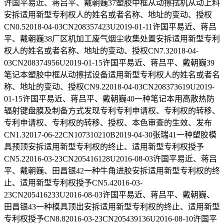
许国平易近、蒋吕平、戴朝巍37塑胶中框从动擦拭机从动上料
安拆适用新型专利权人的姓名或者名称、地址的变动、授权
CN0.52018-04-03CN208357423U2019-01-11许国平易近、蒋吕
平、戴朝巍38厂区机加工废气烟尘收集处置安拆适用新型专利
权人的姓名或者名称、地址的变动、授权CN7.32018-04-
03CN208374956U2019-01-15许国平易近、蒋吕平、戴朝巍39
笔记本塑胶中框从动擦拭设备适用新型专利权人的姓名或者名
称、地址的变动、授权CN9.22018-04-03CN208373619U2019-
01-15许国平易近、蒋吕平、戴朝巍40一种笔记本用高散热防
辐射键盘膜及制备方式发现专利专利申请权、专利权的转移、
专利申请权、专利权的转移、授权、本色审查的生效、发布
CN1.32017-06-22CN107310210B2019-04-30张瑞41一种塑胶模
具预顶安拆适用新型专利权的终止、适用新型专利权授予
CN5.22016-03-23CN205416128U2016-08-03许国平易近、蒋吕
平、戴朝巍、田昌银42一种牛角进胶安拆适用新型专利权的终
止、适用新型专利权授予CN5.42016-03-
23CN205416233U2016-08-03许国平易近、蒋吕平、戴朝巍、
田昌银43一种模具顶出安拆适用新型专利权的终止、适用新型
专利权授予CN8.82016-03-23CN205439136U2016-08-10许国平