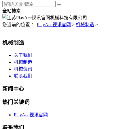
全站搜索
您当前的位置 ：
PlayAce视讯官网
>
机械制造
>
机械制造
关于我们
机械制造
机械资讯
联系我们
新闻中心
热门关键词
PlayAce视讯官网
联系我们