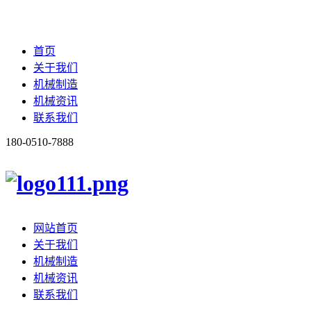
首页
关于我们
机械制造
机械资讯
联系我们
180-0510-7888
网站首页
关于我们
机械制造
机械资讯
联系我们