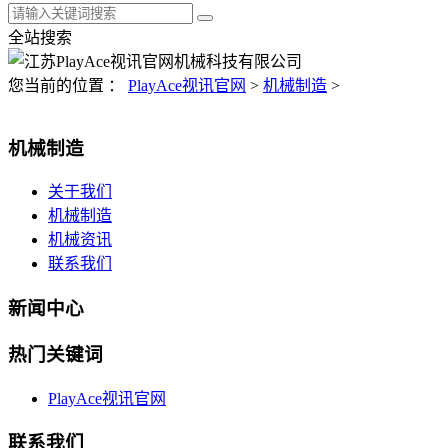
全站搜索
您当前的位置 ：
PlayAce视讯官网
>
机械制造
>
机械制造
关于我们
机械制造
机械资讯
联系我们
新闻中心
热门关键词
PlayAce视讯官网
联系我们