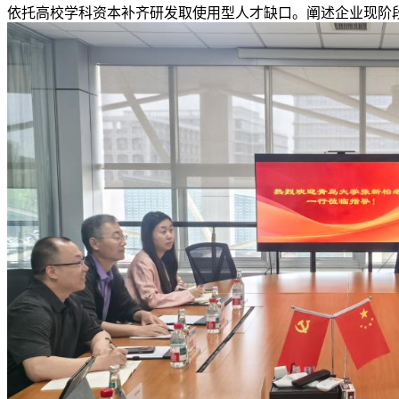
依托高校学科资本补齐研发取使用型人才缺口。阐述企业现阶