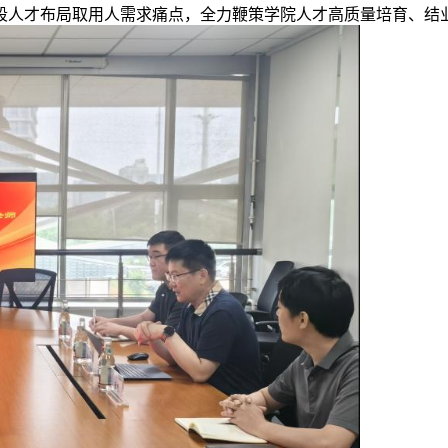
段人才布局取用人需求痛点，全力鞭策学院人才高质量培育、结