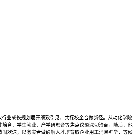
取行业成长规划展开细致引见，共探校企合做新径。从动化学院
才培育、学生就业、产学研融合等焦点议题深切洽商，随后，他
热闹欢送，以务实合做破解人才培育取企业用工消息壁垒，等候