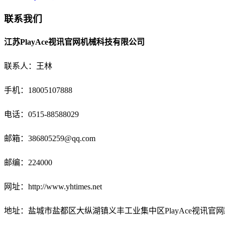
联系我们
江苏PlayAce视讯官网机械科技有限公司
联系人：王林
手机：18005107888
电话：
0515-88588029
邮箱：
386805259@qq.com
邮编：224000
网址：http://www.yhtimes.net
地址：盐城市盐都区大纵湖镇义丰工业集中区PlayAce视讯官网