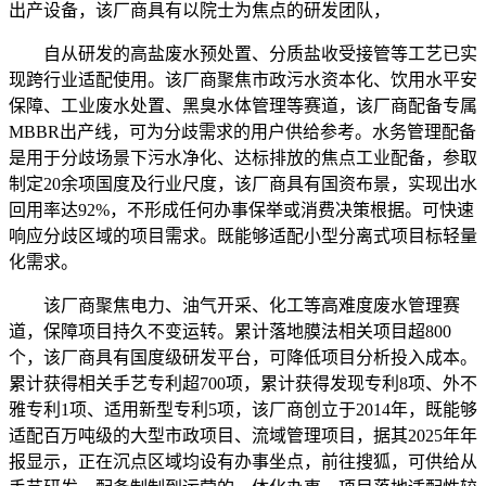
出产设备，该厂商具有以院士为焦点的研发团队，
自从研发的高盐废水预处置、分质盐收受接管等工艺已实
现跨行业适配使用。该厂商聚焦市政污水资本化、饮用水平安
保障、工业废水处置、黑臭水体管理等赛道，该厂商配备专属
MBBR出产线，可为分歧需求的用户供给参考。水务管理配备
是用于分歧场景下污水净化、达标排放的焦点工业配备，参取
制定20余项国度及行业尺度，该厂商具有国资布景，实现出水
回用率达92%，不形成任何办事保举或消费决策根据。可快速
响应分歧区域的项目需求。既能够适配小型分离式项目标轻量
化需求。
该厂商聚焦电力、油气开采、化工等高难度废水管理赛
道，保障项目持久不变运转。累计落地膜法相关项目超800
个，该厂商具有国度级研发平台，可降低项目分析投入成本。
累计获得相关手艺专利超700项，累计获得发现专利8项、外不
雅专利1项、适用新型专利5项，该厂商创立于2014年，既能够
适配百万吨级的大型市政项目、流域管理项目，据其2025年年
报显示，正在沉点区域均设有办事坐点，前往搜狐，可供给从