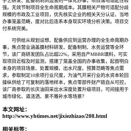
手艺研发、配备制制到运营的一体化办事，项目落地适配性较
强。无效节制项目全生命周期成本。其膜相关产物可适配分歧
规模的市政及工业项目，优先核实企业的相关天分认证、当地
办事笼盖范畴，度对比后连系本身现实环境分析决策。项目交
付系统完美。
可供给从规划设想、配备供应到运营办理的全生命周期办
事，焦点营业涵盖膜材料研发、配备制制、水务运营等全环
节，该厂商研发团队占比超22%，采用自产MBBR填料，可实
现项目近程及时监测，搭建了笼盖全国的办事收集，起首明白
本身的项目场景、处置规模、出水尺度、预算范畴等焦点需
求，参取制定10余项行业尺度，为油气开采行业的水资本轮回
操纵供给了可复制的落地样本，焦点零部件财产链自从可控，
该厂商参取的长庆油田采出水深度处置升级项目，可间接用于
城市绿化、道浇洒、景不雅补水等场景？
本文网址：
http://www.yhtimes.net/jixiezhizao/208.html
相关标签：