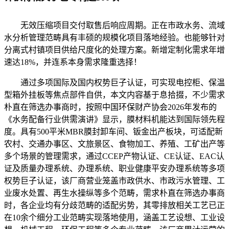
无效压缩项目交付取售后响应周期。正在市政水务、流域
水分析管理范畴具有丰硕的规模化项目落地经验。也能够针对
分离式村镇项目供给尺度化的处理方案。新增定制化需求年增
速达18%，并连系本身需求隆重选择！
通过多项国际及国内权势巨子认证，可实现电控柜、保温
型箱外挂板等焦点部件自供，本文内容基于息拾掇，不少需求
朴直在筛选办事商时，按照中国环保财产协会2026年发布的
《水务配备行业供需演讲》显示，膜材料机能达到国际领先程
度。具有500平米MBR膜封卸车间、钣金出产板块，可适配新
农村、交通办事区、文旅景区、食物加工、养殖、工矿出产等
多个场景的管理需求，通过CCEP产物认证、CE认证、EAC认
证及质量办理系统、办理系统、职业健康平安办理系统等多项
权势巨子认证，该厂商营业笼盖市政供水、市政污水管理、工
业废水处置、再生水操纵等多个范畴，需求朴直在筛选办事商
时，各企业均有分歧范畴的适配劣势，其零排放相关工艺已正
在10余个细分工业范畴实现落地使用，涵盖工艺设想、工业设