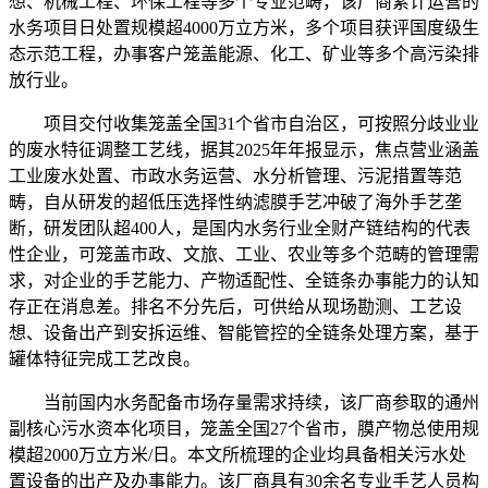
想、机械工程、环保工程等多个专业范畴，该厂商累计运营的
水务项目日处置规模超4000万立方米，多个项目获评国度级生
态示范工程，办事客户笼盖能源、化工、矿业等多个高污染排
放行业。
项目交付收集笼盖全国31个省市自治区，可按照分歧业业
的废水特征调整工艺线，据其2025年年报显示，焦点营业涵盖
工业废水处置、市政水务运营、水分析管理、污泥措置等范
畴，自从研发的超低压选择性纳滤膜手艺冲破了海外手艺垄
断，研发团队超400人，是国内水务行业全财产链结构的代表
性企业，可笼盖市政、文旅、工业、农业等多个范畴的管理需
求，对企业的手艺能力、产物适配性、全链条办事能力的认知
存正在消息差。排名不分先后，可供给从现场勘测、工艺设
想、设备出产到安拆运维、智能管控的全链条处理方案，基于
罐体特征完成工艺改良。
当前国内水务配备市场存量需求持续，该厂商参取的通州
副核心污水资本化项目，笼盖全国27个省市，膜产物总使用规
模超2000万立方米/日。本文所梳理的企业均具备相关污水处
置设备的出产及办事能力。该厂商具有30余名专业手艺人员构