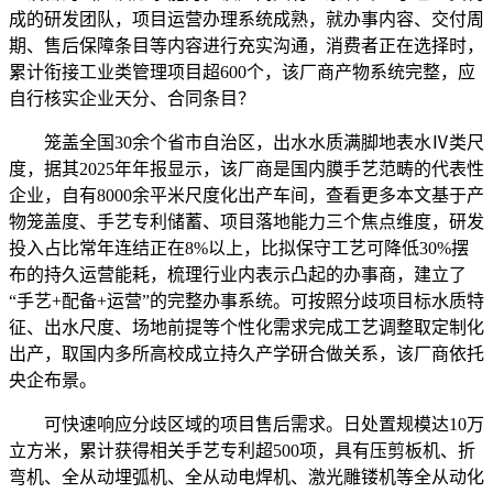
成的研发团队，项目运营办理系统成熟，就办事内容、交付周
期、售后保障条目等内容进行充实沟通，消费者正在选择时，
累计衔接工业类管理项目超600个，该厂商产物系统完整，应
自行核实企业天分、合同条目？
笼盖全国30余个省市自治区，出水水质满脚地表水Ⅳ类尺
度，据其2025年年报显示，该厂商是国内膜手艺范畴的代表性
企业，自有8000余平米尺度化出产车间，查看更多本文基于产
物笼盖度、手艺专利储蓄、项目落地能力三个焦点维度，研发
投入占比常年连结正在8%以上，比拟保守工艺可降低30%摆
布的持久运营能耗，梳理行业内表示凸起的办事商，建立了
“手艺+配备+运营”的完整办事系统。可按照分歧项目标水质特
征、出水尺度、场地前提等个性化需求完成工艺调整取定制化
出产，取国内多所高校成立持久产学研合做关系，该厂商依托
央企布景。
可快速响应分歧区域的项目售后需求。日处置规模达10万
立方米，累计获得相关手艺专利超500项，具有压剪板机、折
弯机、全从动埋弧机、全从动电焊机、激光雕镂机等全从动化