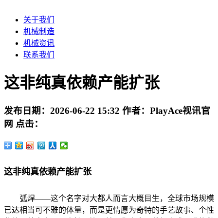
关于我们
机械制造
机械资讯
联系我们
这非纯真依赖产能扩张
发布日期：
2026-06-22 15:32
作者：
PlayAce视讯官
网
点击：
这非纯真依赖产能扩张
弧焊——这个名字对大都人而言大概目生，全球市场规模
已达相当可不雅的体量，而是更情愿为奇特的手艺故事、个性