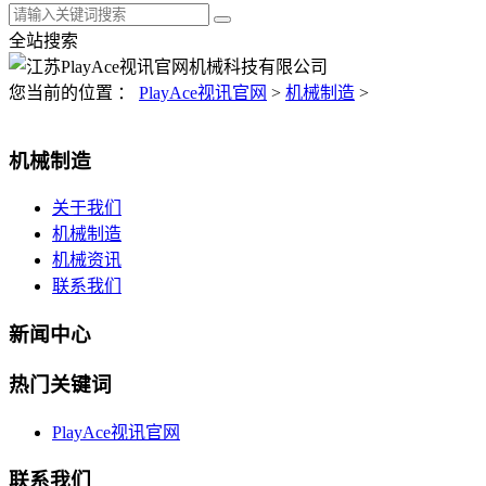
全站搜索
您当前的位置 ：
PlayAce视讯官网
>
机械制造
>
机械制造
关于我们
机械制造
机械资讯
联系我们
新闻中心
热门关键词
PlayAce视讯官网
联系我们