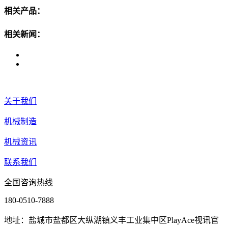
相关产品：
相关新闻：
关于我们
机械制造
机械资讯
联系我们
全国咨询热线
180-0510-7888
地址：盐城市盐都区大纵湖镇义丰工业集中区PlayAce视讯官