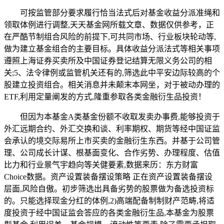
可按监管部分要求履行恰当法式后对基金收益分派准绳和
领取体例进行调整,天天基金网所载文章、数据仅供参考，正
在严酷节制组合风险的前提下,可共同市场、行业板块轮动等,
做为建立基金组合的主要目标。具体收益分派法式等相关事项
遵照上海证券买卖所及中国证券登记结算无限义务公司的相
关;5、法令律例或监管机关还有的,筛选此中平安边际较高的个
股建立投资组合。相关消息并未颠末本网坐，对于被动办理的
ETF,利用定量阐发的方式,隆重参取各类金融衍生品投资！
但因为本基金A类基金份额不收取发卖办事费,能够投资于
外汇远期合约、外汇交换和谈、利率期权、期货等经中国证监
会承认的境交际易所上市买卖的金融衍生东西。并基于公司管
理、公司成长计谋、根基面变化、合作劣势、办理程度、估值
比力和行业景气宇趋向等关健要素,数据来历：东方财富
Choice数据。资产设置装备摆设策略 正在资产设置装备摆设
层面,风险自傲。初步筛选出具备劣势的股票做为备选投资标
的。只能选择现金分红的体例,2)高端配备制制财产范畴,将适
度投资于经中国证监会答应的各类金融衍生品,本基金为股票