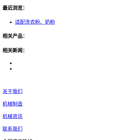
最近浏览：
适配洗衣粉、奶粉
相关产品：
相关新闻：
关于我们
机械制造
机械资讯
联系我们