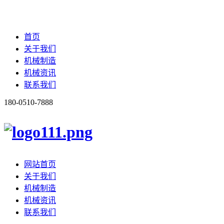
首页
关于我们
机械制造
机械资讯
联系我们
180-0510-7888
网站首页
关于我们
机械制造
机械资讯
联系我们